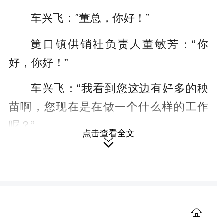
c
车兴飞：“董总，你好！”
r
e
筻口镇供销社负责人董敏芳：“你
e
好，你好！”
n
车兴飞：“我看到您这边有好多的秧
苗啊，您现在是在做一个什么样的工作
呢？”
点击查看全文

董敏芳：“现在的话，这里的秧苗都
是我们的晚稻秧苗，那我们现在的话，
我们合作社的农民朋友，就是正在做卷
秧的一个工作。那我们把这个秧苗卷秧
