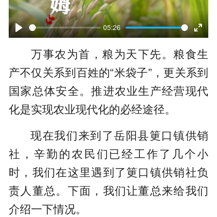
P
l
05:26
P
E
a
万事农为首，粮为天下先。粮食生
l
n
y
产不仅关系到百姓的“米袋子”，更关系到
a
t
国家总体安全。推进农业生产经营现代
y
e
化是实现农业现代化的必经途径。
r
f
现在我们来到了岳阳县筻口镇供销
u
社，辛勤的农民们已经工作了几个小
l
时，我们在这里遇到了筻口镇供销社负
l
责人董总。下面，我们让董总来给我们
s
介绍一下情况。