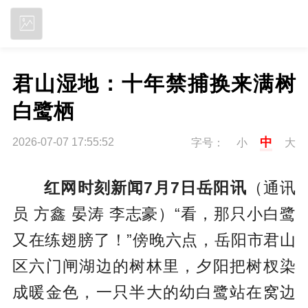
立即下载
君山湿地：十年禁捕换来满树
白鹭栖
中
2026-07-07 17:55:52
字号：
小
大
红网时刻新闻7月7日岳阳讯
（通讯
员 方鑫 晏涛 李志豪）“看，那只小白鹭
又在练翅膀了！”傍晚六点，岳阳市君山
区六门闸湖边的树林里，夕阳把树杈染
成暖金色，一只半大的幼白鹭站在窝边