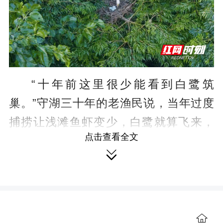
“十年前这里很少能看到白鹭筑
巢。”守湖三十年的老渔民说，当年过度
捕捞让浅滩鱼虾变少，白鹭就算飞来，
点击查看全文
也很难找到足够的食物留下。2016年长

江禁渔政策落地，君山全面退捕，拆了
围网，湖水慢慢变清，芦苇荡里的鱼虾
又多了起来。
