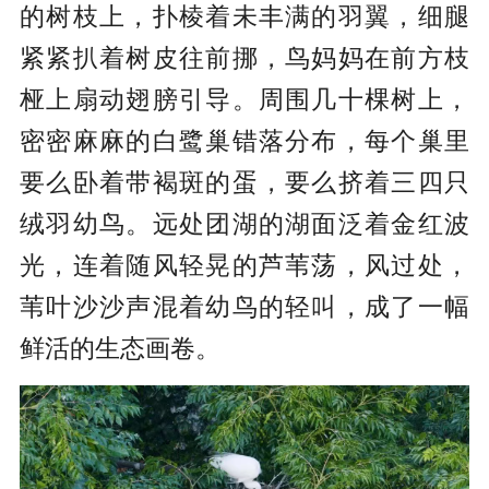
的树枝上，扑棱着未丰满的羽翼，细腿
紧紧扒着树皮往前挪，鸟妈妈在前方枝
桠上扇动翅膀引导。周围几十棵树上，
密密麻麻的白鹭巢错落分布，每个巢里
要么卧着带褐斑的蛋，要么挤着三四只
绒羽幼鸟。远处团湖的湖面泛着金红波
光，连着随风轻晃的芦苇荡，风过处，
苇叶沙沙声混着幼鸟的轻叫，成了一幅
鲜活的生态画卷。