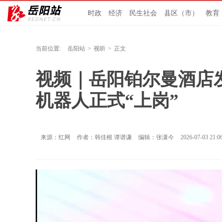
时政
经济
民生社会
县区（市）
教育
当前位置:
岳阳站
>
视听
>
正文
视频｜岳阳铂尔曼酒店
机器人正式“上岗”
来源：红网
作者：韩佳根 谭谱谦
编辑：张潇今
2026-07-03 21:0