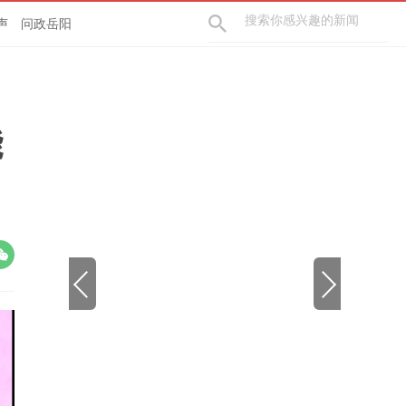
声
问政岳阳
能