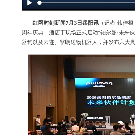
Play
红网时刻新闻7月3日岳阳讯
（记者 韩佳根
周年庆典。酒店于现场正式启动“铂尔曼·未来
器狗以及云迹、擎朗送物机器人，并发布六大