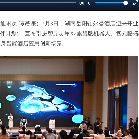
00:10
E
f
 通讯员 谭谱谦）7月3日，湖南岳阳铂尔曼酒店迎来开业
伙伴计划”，宣布引进智元灵犀X2旗舰版机器人、智元酷拓
具身智能酒店应用创新场景。