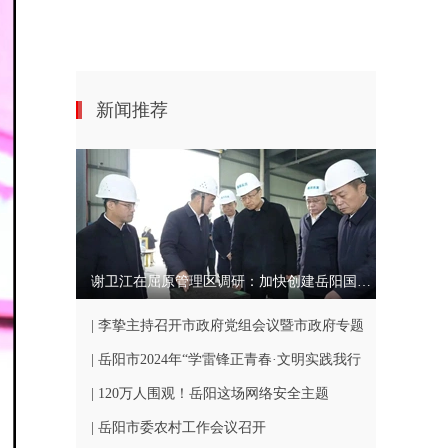
新闻推荐
谢卫江在屈原管理区调研：加快创建岳阳国家农业高新技术产业示范区
| 李挚主持召开市政府党组会议暨市政府专题
会
| 岳阳市2024年“学雷锋正青春·文明实践我行
动”志愿服务活动举行
| 120万人围观！岳阳这场网络安全主题
走“新”更走“心”！
| 岳阳市委农村工作会议召开