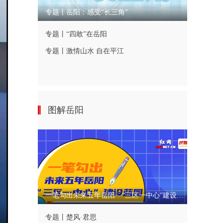
专题丨岳阳：感受“长三角”
专题丨“四敢”在岳阳
专题丨激情山水 自在平江
图解岳阳
一笔勾出未来五年岳阳—“三区一中心”建设蓝图
专题丨楚风·君思