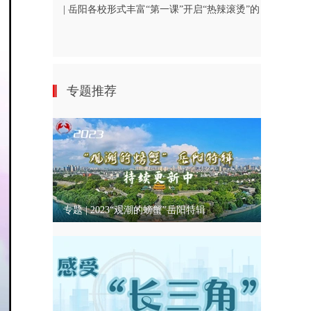
| 岳阳各校形式丰富“第一课”开启“热辣滚烫”的
新学期
专题推荐
专题 | 2023“观潮的螃蟹”岳阳特辑