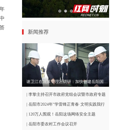
年
中
答
新闻推荐
谢卫江在屈原管理区调研：加快创建岳阳国家农业高新技术产业示范区
| 李挚主持召开市政府党组会议暨市政府专题
会
| 岳阳市2024年“学雷锋正青春·文明实践我行
动”志愿服务活动举行
| 120万人围观！岳阳这场网络安全主题
走“新”更走“心”！
| 岳阳市委农村工作会议召开