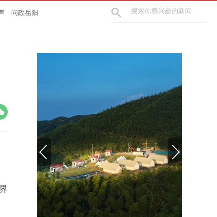
声
问政岳阳
界