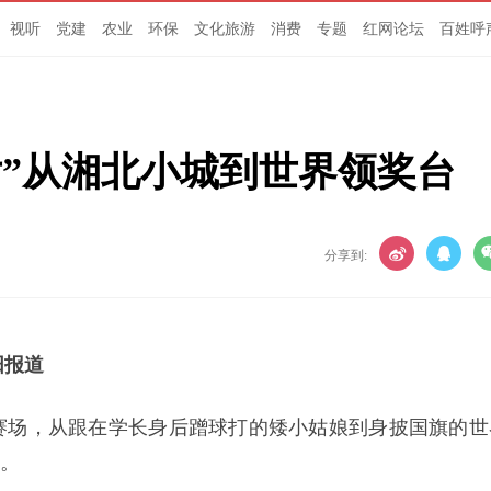
视听
党建
农业
环保
文化旅游
消费
专题
红网论坛
百姓呼
女”从湘北小城到世界领奖台
分享到:
阳报道
赛场，从跟在学长身后蹭球打的矮小姑娘到身披国旗的世
实。