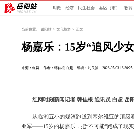
时政
经济
民生社会
县区（市）
教育
当前位置:
岳阳站
>
文化旅游
>
正文
杨嘉乐：15岁“追风少
来源：红网
作者：韩佳根 白超
编辑：刘良骏
2026-07-03 16:30:25
红网时刻新闻记者 韩佳根 通讯员 白超 岳
从临湘五小的煤渣跑道到塞尔维亚的顶级
亚军——15岁的杨嘉乐，把“不可能”跑成了现