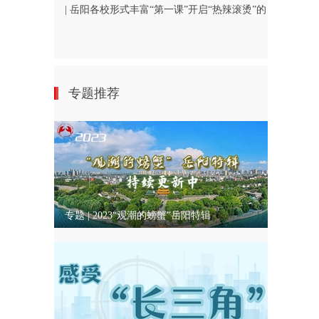
| 岳阳各校形式丰富“第一课”开启“热辣滚烫”的
新学期
专题推荐
专题 | 2023“观潮的螃蟹”岳阳特辑