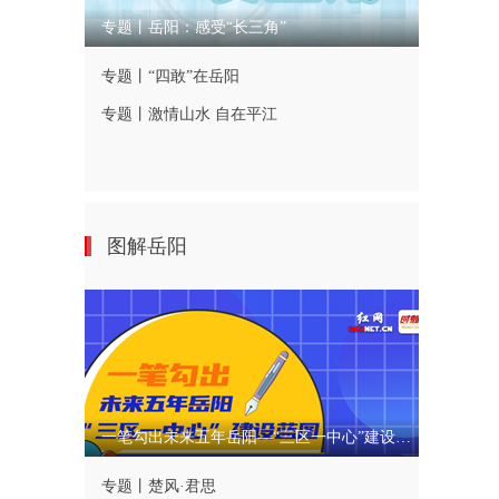
专题丨岳阳：感受“长三角”
专题丨“四敢”在岳阳
专题丨激情山水 自在平江
图解岳阳
一笔勾出未来五年岳阳—“三区一中心”建设蓝图
专题丨楚风·君思