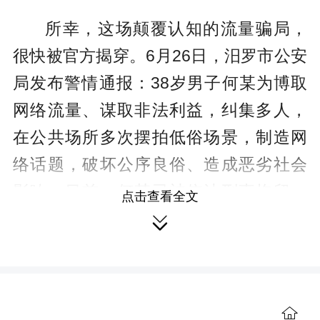
所幸，这场颠覆认知的流量骗局，
很快被官方揭穿。6月26日，汨罗市公安
局发布警情通报：38岁男子何某为博取
网络流量、谋取非法利益，纠集多人，
在公共场所多次摆拍低俗场景，制造网
络话题，破坏公序良俗、造成恶劣社会
影响。目前，何某已被依法刑事拘留，
点击查看全文
其余涉案人员均被处以行政拘留。这场

貌似伸张“民间正义”的场景，实则是一场
精心策划、自导自演的闹剧。
“浸猪笼”是旧社会遗留的残酷私刑，
