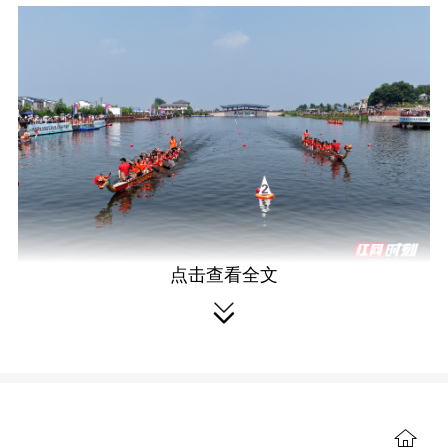
r
e
e
n
点击查看全文
“大美江湖・诗画屈原”第39届民间龙舟表演赛现

场。
红网时刻新闻6月17日岳阳讯
（记者
赵曼 叶芬 通讯员 姜瑶 周洋 何宇 周家
