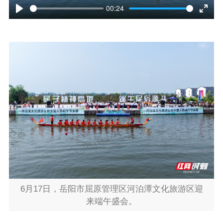
l
00:24
P
E
a
l
n
y
a
t
y
e
r
f
u
l
l
6月17日，岳阳市屈原管理区河泊潭文化旅游区迎
s
来端午盛会。
c