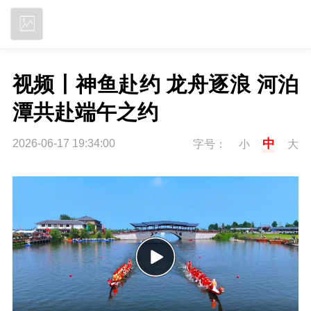
立即下载
视频丨神鱼赴约 龙舟逐浪 河泊
潭共赴端午之约
中
2026-06-17 19:34:00
字号：
小
大
P